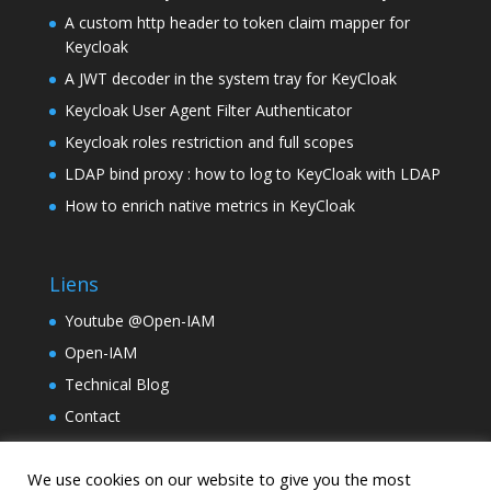
A custom http header to token claim mapper for
Keycloak
A JWT decoder in the system tray for KeyCloak
Keycloak User Agent Filter Authenticator
Keycloak roles restriction and full scopes
LDAP bind proxy : how to log to KeyCloak with LDAP
How to enrich native metrics in KeyCloak
Liens
Youtube @Open-IAM
Open-IAM
Technical Blog
Contact
TinyLM
We use cookies on our website to give you the most
Holding Samarcande