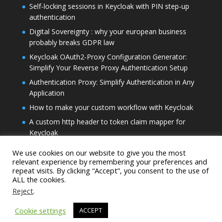
Self-locking sessions in Keycloak with PIN step-up
authentication
Digital Sovereignty : why your european business
probably breaks GDPR law
Keycloak OAuth2-Proxy Configuration Generator:
Simplify Your Reverse Proxy Authentication Setup
Authentication Proxy: Simplify Authentication in Any
Application
How to make your custom workflow with Keycloak
A custom http header to token claim mapper for
Keycloak
A JWT decoder in the system tray for KeyCloak
We use cookies on our website to give you the most
Keycloak User Agent Filter Authenticator
relevant experience by remembering your preferences and
repeat visits. By clicking “Accept”, you consent to the use of
Keycloak roles restriction and full scopes
ALL the cookies.
LDAP bind proxy : how to log to KeyCloak with LDAP
Reject
.
How to enrich native metrics in KeyCloak
Cookie settings
ACCEPT