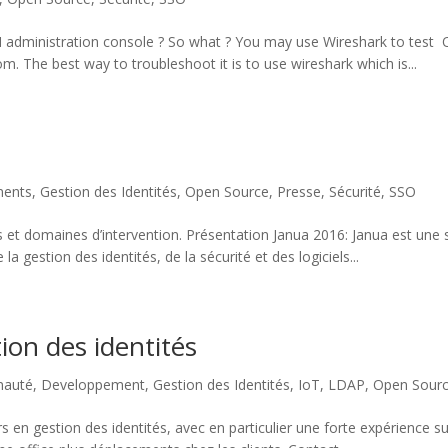
M administration console ? So what ? You may use Wireshark to tes
m. The best way to troubleshoot it is to use wireshark which is...
ents
,
Gestion des Identités
,
Open Source
,
Presse
,
Sécurité
,
SSO
 et domaines d’intervention. Présentation Janua 2016: Janua est une s
gestion des identités, de la sécurité et des logiciels...
ion des identités
auté
,
Developpement
,
Gestion des Identités
,
IoT
,
LDAP
,
Open Sour
rs en gestion des identités, avec en particulier une forte expérience 