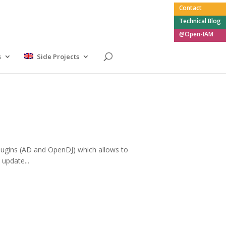
Contact
Technical Blog
@Open-IAM
s
Side Projects
ugins (AD and OpenDJ) which allows to
update...