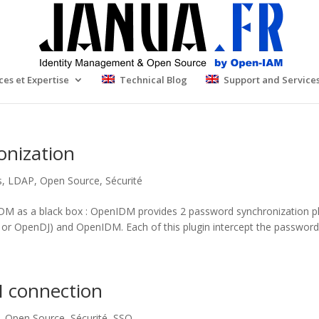
ces et Expertise
Technical Blog
Support and Service
onization
s
,
LDAP
,
Open Source
,
Sécurité
M as a black box : OpenIDM provides 2 password synchronization pl
r OpenDJ) and OpenIDM. Each of this plugin intercept the password 
M connection
,
Open Source
,
Sécurité
,
SSO