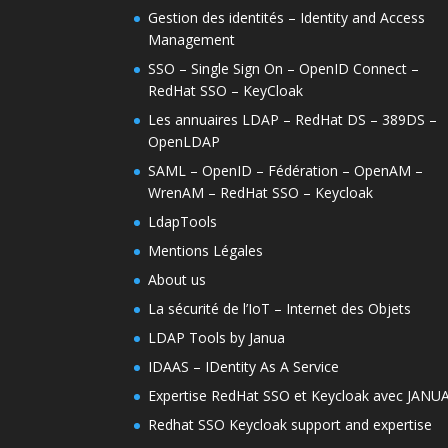
Gestion des identités – Identity and Access
Management
SSO – Single Sign On – OpenID Connect –
RedHat SSO – KeyCloak
Les annuaires LDAP – RedHat DS – 389DS –
OpenLDAP
SAML – OpenID – Fédération – OpenAM –
WrenAM – RedHat SSO – Keycloak
LdapTools
Mentions Légales
About us
La sécurité de l’IoT – Internet des Objets
LDAP Tools by Janua
IDAAS – IDentity As A Service
Expertise RedHat SSO et Keycloak avec JANU
Redhat SSO Keycloak support and expertise