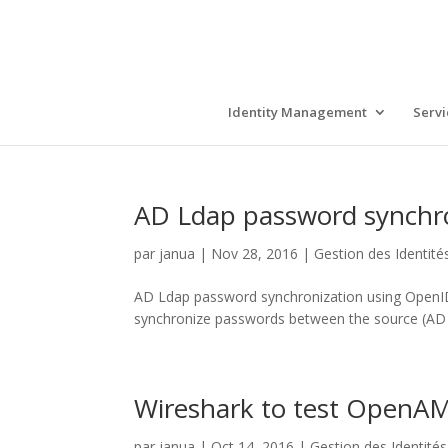
Identity Management
Servi
AD Ldap password synchr
par
janua
|
Nov 28, 2016
|
Gestion des Identité
AD Ldap password synchronization using OpenID
synchronize passwords between the source (AD o
Wireshark to test OpenA
par
janua
|
Oct 14, 2016
|
Gestion des Identités