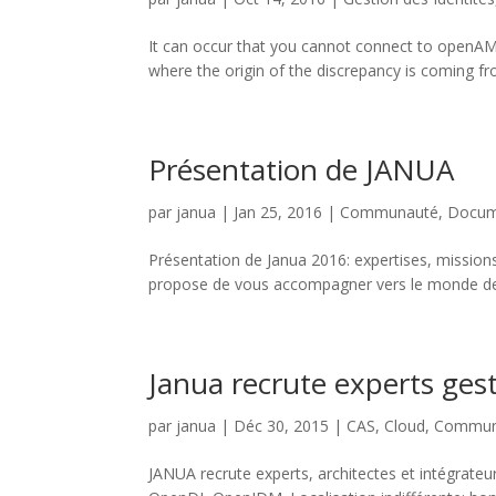
It can occur that you cannot connect to openA
where the origin of the discrepancy is coming fro
Présentation de JANUA
par
janua
|
Jan 25, 2016
|
Communauté
,
Docum
Présentation de Janua 2016: expertises, missions
propose de vous accompagner vers le monde de la 
Janua recrute experts gest
par
janua
|
Déc 30, 2015
|
CAS
,
Cloud
,
Commun
JANUA recrute experts, architectes et intégrateu