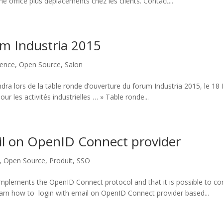
 office plus déplacements chez les clients. Contact...
m Industria 2015
rence
,
Open Source
,
Salon
ndra lors de la table ronde d’ouverture du forum Industria 2015, le 
 les activités industrielles … » Table ronde...
l on OpenID Connect provider
,
Open Source
,
Produit
,
SSO
plements the OpenID Connect protocol and that it is possible to con
 learn how to login with email on OpenID Connect provider based...