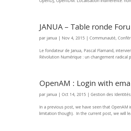
OpenDJ, OpenIDM. Localisation indifférente: home
JANUA – Table ronde Foru
par
janua
|
Nov 4, 2015
|
Communauté
,
Confé
Le fondateur de Janua, Pascal Flamand, intervie
Révolution Numérique : un changement radical pour
OpenAM : Login with emai
par
janua
|
Oct 14, 2015
|
Gestion des Identités
In a previous post, we have seen that OpenAM im
limitation though). In the current post, we will