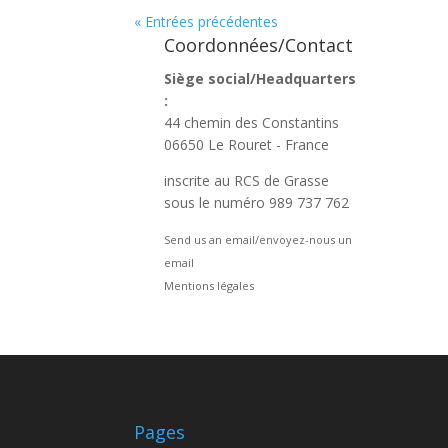
« Entrées précédentes
Coordonnées/Contact
Siège social/Headquarters
:
44 chemin des Constantins
06650 Le Rouret - France
inscrite au RCS de Grasse
sous le numéro 989 737 762
Send us an email/envoyez-nous un
email
Mentions légales
Pages